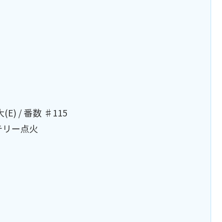
 / 番数 ♯115
テリー点火