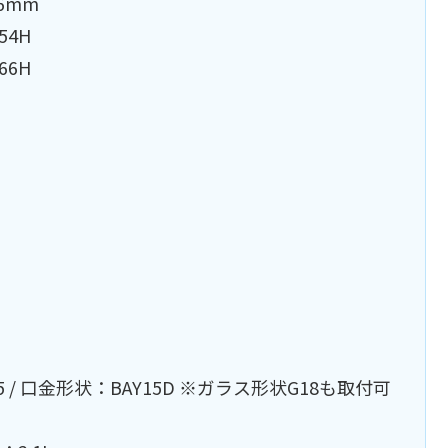
6mm
54H
66H
25 / 口金形状：BAY15D ※ガラス形状G18も取付可