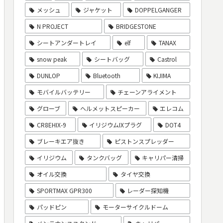
メッシュ
ジャケット
DOPPELGANGER
N PROJECT
BRIDGESTONE
シートアンダートレイ
elf
TANAX
snow peak
シートバッグ
Castrol
DUNLOP
Bluetooth
KIJIMA
モバイルバッテリー
チェーンアライメント
グローブ
ヘルメットスピーカー
エレコム
CR8EHIX-9
イリジウムIXプラグ
DOT4
ブレーキエア抜き
ピストンスプレッダー
イリジウム
タンクバッグ
キャリパー清掃
オイル交換
タイヤ交換
SPORTMAX GPR300
レーダー探知機
パッドピン
モーターサイクルドーム