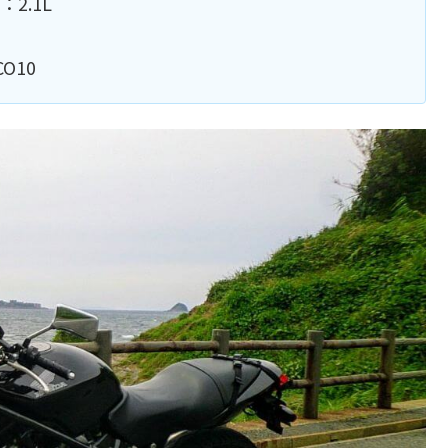
2.1L
O10