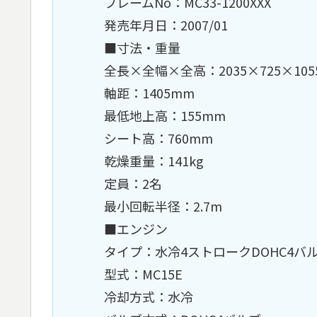
フレームNo：MC33-1200XXX
発売年月日：2007/01
■寸法・重量
全長×全幅×全高：2035×725×105
軸距：1405mm
最低地上高：155mm
シート高：760mm
乾燥重量：141kg
定員：2名
最小回転半径：2.7m
■エンジン
タイプ：水冷4ストロークDOHC4バル
型式：MC15E
冷却方式：水冷