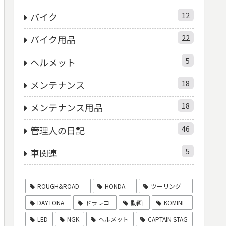
12
バイク
22
バイク用品
5
ヘルメット
18
メンテナンス
18
メンテナンス用品
46
管理人の日記
5
車関連
ROUGH&ROAD
HONDA
ツーリング
DAYTONA
ドラレコ
動画
KOMINE
LED
NGK
ヘルメット
CAPTAIN STAG