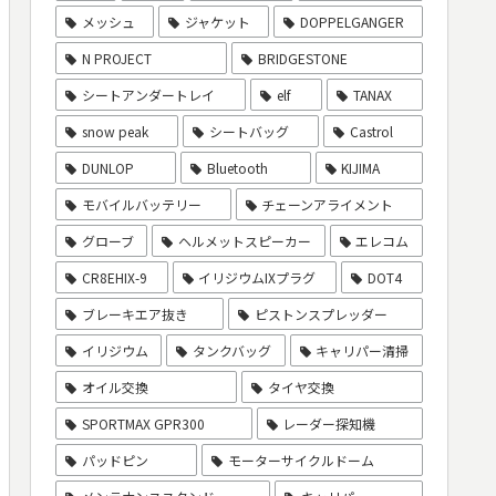
メッシュ
ジャケット
DOPPELGANGER
N PROJECT
BRIDGESTONE
シートアンダートレイ
elf
TANAX
snow peak
シートバッグ
Castrol
DUNLOP
Bluetooth
KIJIMA
モバイルバッテリー
チェーンアライメント
グローブ
ヘルメットスピーカー
エレコム
CR8EHIX-9
イリジウムIXプラグ
DOT4
ブレーキエア抜き
ピストンスプレッダー
イリジウム
タンクバッグ
キャリパー清掃
オイル交換
タイヤ交換
SPORTMAX GPR300
レーダー探知機
パッドピン
モーターサイクルドーム