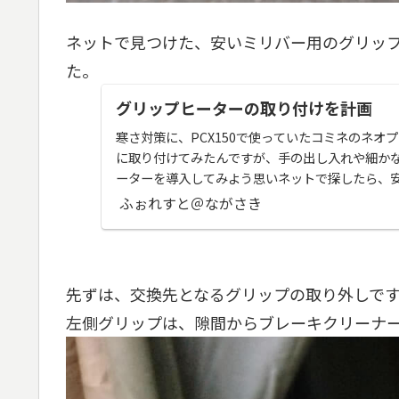
ネットで見つけた、安いミリバー用のグリッ
た。
グリップヒーターの取り付けを計画
寒さ対策に、PCX150で使っていたコミネのネオ
に取り付けてみたんですが、手の出し入れや細か
ーターを導入してみよう思いネットで探したら、
見つけたので、...
ふぉれすと＠ながさき
先ずは、交換先となるグリップの取り外しで
左側グリップは、隙間からブレーキクリーナ