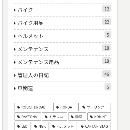
12
バイク
22
バイク用品
5
ヘルメット
18
メンテナンス
18
メンテナンス用品
46
管理人の日記
5
車関連
ROUGH&ROAD
HONDA
ツーリング
DAYTONA
ドラレコ
動画
KOMINE
LED
NGK
ヘルメット
CAPTAIN STAG