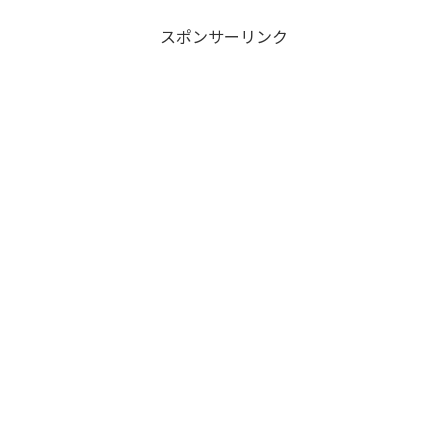
ようと思います。●寸法 A ：
文したら翌日には届きました。
M 4 x P0.7 B ： 12 mm C ：
結構コン...
スポンサーリンク
9 mm D ： Φ 8 ●材質 ...