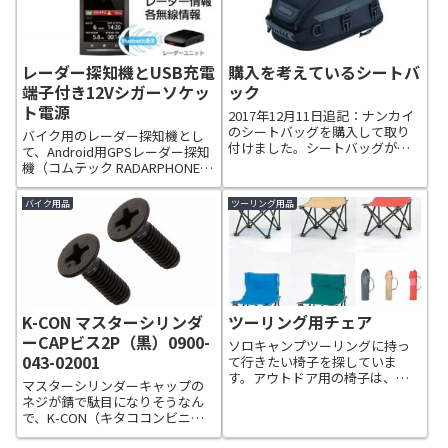
搭載で、何...
レーダー探知機とUSB充電
購入を考えているシートバ
端子付き12Vシガーソケッ
ック
ト電源
2017年12月11日追記：ナンカイ
のシートバッグを購入して取り
バイク用のレーダー探知機とし
付けました。シートバッグが欲
て、Android用GPSレーダー探知
しくて探してみたら良さげなも
機（コムテック RADARPHONE
のがあったので候補の一つに！
A01）を購入しました。この
ナンカイ ホップアップ シートバ
Android専用GPSレーダー探知機
バイク用品
ツーリング用品
ッグ2 BA-305値段も手ごろで、
は、レーダーフォンの無料アプ
VTRのシートにも良さげ...
リをダウンロードし、スマホと
Bluetoo...
K-CON マスターシリンダ
ツーリング用チェア
ーCAPビス2P（黒）0900-
ソロキャンプツーリングに持っ
043-02001
て行きたい椅子を探していま
す。アウトドア用の椅子は、キ
マスターシリンダーキャップの
ャプテンスタッグのコンパクト
ネジが錆で駄目になりそうなん
チェア（収納袋付き）を持って
で、K-CON（キタココンビニパ
います。2017年5月19日、
ーツ）ステンレス製のネジにし
Wolfyokのアウトドアチェアを注