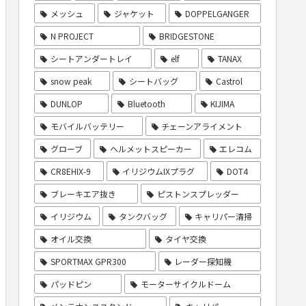
メッシュ
ジャケット
DOPPELGANGER
N PROJECT
BRIDGESTONE
シートアンダートレイ
elf
TANAX
snow peak
シートバッグ
Castrol
DUNLOP
Bluetooth
KIJIMA
モバイルバッテリー
チェーンアライメント
グローブ
ヘルメットスピーカー
エレコム
CR8EHIX-9
イリジウムIXプラグ
DOT4
ブレーキエア抜き
ピストンスプレッダー
イリジウム
タンクバッグ
キャリパー清掃
オイル交換
タイヤ交換
SPORTMAX GPR300
レーダー探知機
パッドピン
モーターサイクルドーム