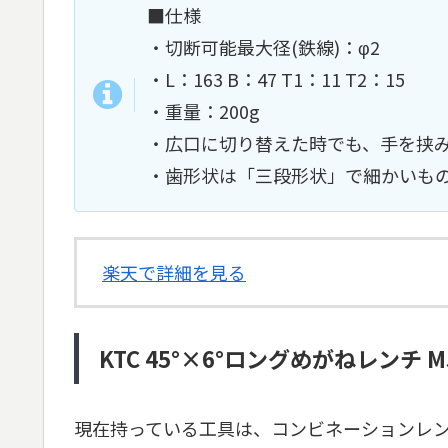
■仕様
・切断可能最大径(鉄線)：φ2
・L：163 B：47 T1：11 T2：15
・重量：200g
・広口に切り替えた時でも、手を挟
・歯形状は「三段形状」で細かいも
楽天で詳細を見る
KTC 45°×6°ロングめがねレンチ M5
現在持っている工具は、コンビネーションレ