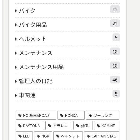
12
バイク
22
バイク用品
5
ヘルメット
18
メンテナンス
18
メンテナンス用品
46
管理人の日記
5
車関連
ROUGH&ROAD
HONDA
ツーリング
DAYTONA
ドラレコ
動画
KOMINE
LED
NGK
ヘルメット
CAPTAIN STAG