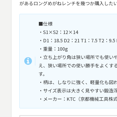
があるロングめがねレンチを幾つか購入した
■仕様
・S1×S2：12×14
・D1：18.5 D2：21 T1：7.5 T2：9.5
・重量：100g
・立ち上がり角は狭い場所でも使いや
え、狭い場所での使い勝手をよくす
す。
・柄は、しなりに強く、軽量化も図
・サイズ表示は大きく見やすい鍛造
・メーカー：KTC（京都機械工具株