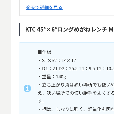
楽天で詳細を見る
KTC 45°×6°ロングめがねレンチ M5
■仕様
・S1×S2：14×17
・D1：21 D2：25.5 T1：9.5 T2：10.
・重量：140g
・立ち上がり角は狭い場所でも使いや
え、狭い場所での使い勝手をよくす
す。
・柄は、しなりに強く、軽量化も図