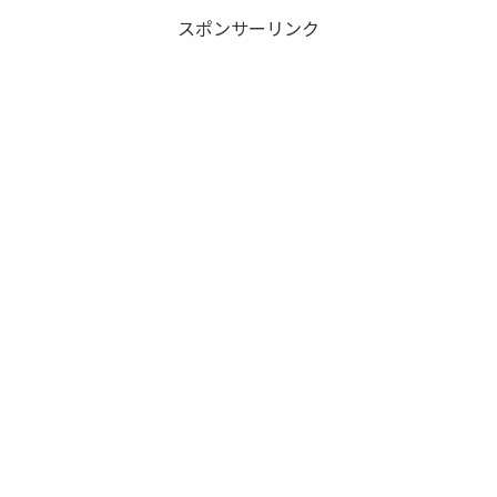
うしようかAmazonで見てたら良
走れる高速...
スポンサーリンク
さげなマルチグラウンドシート
を見つけたので、購入してみま
した。