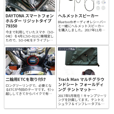
DAYTONA スマートフォン
ヘルメットスピーカー
ホルダー リジットタイプ
Bluetoothオーディオレシーバー
79350
と一緒にヘルメットスピーカー
を購入しました。2017年11月
今まで利用していたスマホ（SO-
に、以前から使用していた
04E）を4月にSO-02Jに機種変し
Bluetoothオーディオレシーバー
たので、SO-04Eをドライブレコ
のステレオミニジャック部分が
ーダーに利用する為、このスマ
調子悪くなり新しいレシーバー
ホフォルダーを利用します。
ツーリング用品
ツーリング用品
を購入しました。DAYT...
二輪用ETCを取り付け
Track Man マルチグラウ
ンドシート フォールディ
ロングツーリングで、必要とな
ング テントマット
るETCが今回のテーマです。引っ
越ししてきてからバイクで有料
TM6301
2017年5月現在！キャンプツーリ
や高速を使う事がなかったの
ングを計画してます。テントと
で、ETCの取り付けをまったく考
シュラフ＆インフレータブルマ
えていませんでしたが、年に数
ットも購入しましたので、テン
回のロングツーリングなんかを
トの下に敷くブルーシートをど
考えたら深夜割引や休日割引で