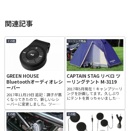
関連記事
その他
ツーリング用品
GREEN HOUSE
CAPTAIN STAG リベロ ツ
Bluetoothオーディオレシ
ーリングテント M-3119
ーバー
2017年5月現在！キャンプツーリ
ングを計画してます。久しぶり
2017年11月19日 追記：調子が悪
にテントを買っちゃいました。
くなってきたので、新しいレシ
購入したテントは、キャプテン
ーバーに変更しました。ツーリ
スタッグ(CAPTAIN STAG) リベロ
ング時に、スマホナビの音声案
ツーリングテント 2人用 M-3119
内や音楽を聴きたかったので、
その他
その他
です。価格は約7,000円でした。
ヘルメットスピーカーと
最初...
Bluetoothレシーバーを購入する
事にしました。GREEN HO...