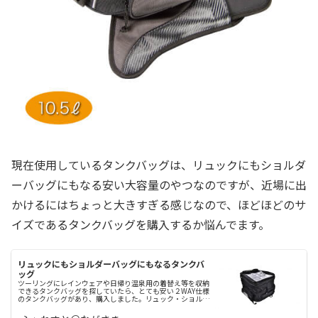
現在使用しているタンクバッグは、リュックにもショルダ
ーバッグにもなる安い大容量のやつなのですが、近場に出
かけるにはちょっと大きすぎる感じなので、ほどほどのサ
イズであるタンクバッグを購入するか悩んでます。
リュックにもショルダーバッグにもなるタンクバ
ッグ
ツーリングにレインウェアや日帰り温泉用の着替え等を収納
できるタンクバッグを探していたら、とても安い２WAY仕様
のタンクバッグがあり、購入しました。リュック・ショルダ
ーバッグにもなる タンクバッグ容量が可変式なので便利で
す。■材質：420Dオ...