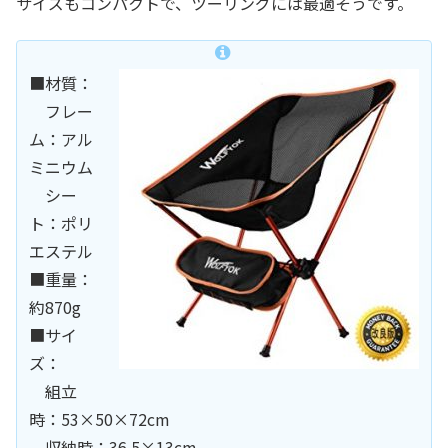
サイズもコンパクトで、ツーリングには最適そうです。
■材質：
フレー
ム：アル
ミニウム
シー
ト：ポリ
エステル
■重量：
約870g
■サイ
ズ：
組立
時：53×50×72cm
収納時：36.5×13cm