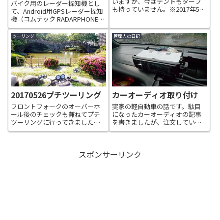
いますが、今はテントもタープ
バイク用のレーダー探知機とし
も持っていません。※2017年5月
て、Android用GPSレーダー探知
4日にテントは購入しました。そ
機（コムテック RADARPHONE
こで、収納サイズが(約)480×直
A01）を購入しました。この
径100mmという
Android専用GPSレーダー探知機
ツーリング
管理人の日記
DOPPELGANGER OUTDOOR（ド
は、レーダーフォンの無料アプ
ッペルギャンガーアウトド...
リをダウンロードし、スマホと
Bluetoo...
20170526プチツーリング
カーオーディオ取り付け
フロントフォークのオーバーホ
実家の軽自動車の話です。駄目
ール後のチェックも兼ねてプチ
になったカーオーディオの記事
ツーリングに行ってきました。
を書きましたが、注文していた
ルートとしては、近所の山道を
カーオーディオが届いたので、
楽しみながら、最初の目的地で
交換作業です。品物が届いて、真
ある、Honda Dream長崎店に
っ先に行った作業は、配線にオ
スポンサーリンク
て、作業と紛失した部品を注文
スとメスのギボシ取り付け作業
してきました。お願いした作業
です。今まで取り付けていたケ
は、リア...
ンウッドのカー...