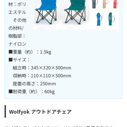
材：ポリ
エステル
その他
の材料/
樹脂部：
ナイロン
■重量（約）：1.5kg
■サイズ：
組立時：345×320×500mm
収納時：110×110×500mm
座面の高さ：250mm
■耐荷重（約）：60kg
Wolfyok アウトドアチェア