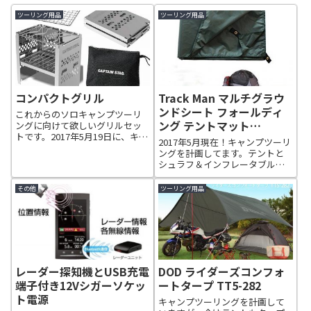
ツーリング用品
ツーリング用品
コンパクトグリル
Track Man マルチグラウ
ンドシート フォールディ
これからのソロキャンプツーリ
ング テントマット
ングに向けて欲しいグリルセッ
トです。2017年5月19日に、キャ
TM6301
2017年5月現在！キャンプツーリ
プテンスタッグのカマド スマー
ングを計画してます。テントと
トグリル B6型を注文しました。
シュラフ＆インフレータブルマ
キャプテンスタッグ カマド スマ
ットも購入しましたので、テン
ートグリル B6型 UG-34■材
トの下に敷くブルーシートをど
その他
ツーリング用品
質： 本体・炭受け：...
うしようかAmazonで見てたら良
さげなマルチグラウンドシート
を見つけたので、購入してみま
した。
レーダー探知機とUSB充電
DOD ライダーズコンフォ
端子付き12Vシガーソケッ
ートタープ TT5-282
ト電源
キャンプツーリングを計画して