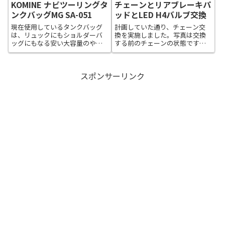
KOMINE ナビツーリングタ
チェーンとリアブレーキパ
ンクバッグMG SA-051
ッドとLED H4バルブ交換
現在使用しているタンクバッグ
計画していた通り、チェーン交
は、リュックにもショルダーバ
換を実施しました。写真は交換
ッグにもなる安い大容量のやつ
する前のチェーンの状態です。
なのですが、近場に出かけるに
見ての通りサビサビのドロドロ
はちょっと大きすぎる感じなの
です。チェーンと一緒に購入し
で、ほどほどのサイズであるタ
た、チェーンカッターで古いチ
スポンサーリンク
ンクバッグを購入するか悩んで
ェーンを取り外し、清掃しまし
ます。幾つか候補があるんです
た。汚れが酷かったですが、清
が、その中でも一...
掃後に確認したら...