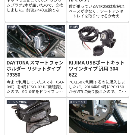
ネットで注文していたイリジウ
ムプラグ2本が届いたので、交換
僕が乗っているVTR250は収納ス
しました。前後2本の交換となり
ペースが少なく、シートアンダ
ますので、面倒な後側から交換
ートレイを取り付けるか考え中
します。工具は車載工具を使用
です。現在の収納スペースに
します。本来はタンクを外して
は、ETC（JRM-11）の本体を設
その他
その他
作業する方が良いですが、慣れ
置しており、工具も書類も入れ
たらそのままでも可能です。今
られません。まあシートバッグ
回はそのまま...
に書類なんかは入れてるんです
が、...
DAYTONA スマートフォン
KIJIMA USBポートキット
ホルダー リジットタイプ
ツインタイプ 汎用 304-
79350
622
今まで利用していたスマホ（SO-
PCX150で利用するのに購入しま
04E）を4月にSO-02Jに機種変し
したが、2016年の4月にPCX150
たので、SO-04Eをドライブレコ
からVTRに乗り換えたので、この
ーダーに利用する為、このスマ
USBポートキットも付け替えま
ホフォルダーを利用します。
した。スマホでナビ等を利用し
ツーリング用品
メンテナンス
てツーリングする時にUSB充電
が出来ます。実際に利用した感
じでは、音楽聞きなが...