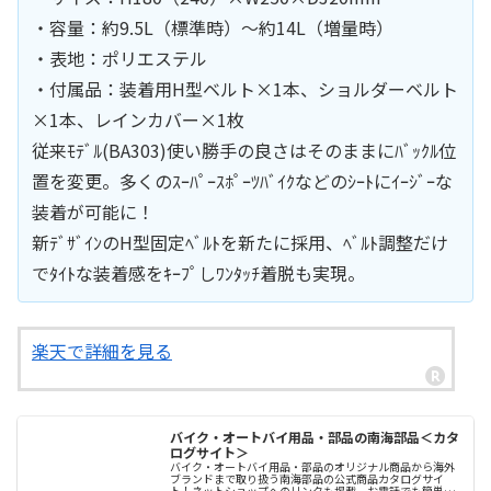
・容量：約9.5L（標準時）～約14L（増量時）
・表地：ポリエステル
・付属品：装着用H型ベルト×1本、ショルダーベルト
×1本、レインカバー×1枚
従来ﾓﾃﾞﾙ(BA303)使い勝手の良さはそのままにﾊﾞｯｸﾙ位
置を変更。多くのｽｰﾊﾟｰｽﾎﾟｰﾂﾊﾞｲｸなどのｼｰﾄにｲｰｼﾞｰな
装着が可能に！
新ﾃﾞｻﾞｲﾝのH型固定ﾍﾞﾙﾄを新たに採用、ﾍﾞﾙﾄ調整だけ
でﾀｲﾄな装着感をｷｰﾌﾟしﾜﾝﾀｯﾁ着脱も実現。
楽天で詳細を見る
バイク・オートバイ用品・部品の南海部品＜カタ
ログサイト＞
バイク・オートバイ用品・部品のオリジナル商品から海外
ブランドまで取り扱う南海部品の公式商品カタログサイ
ト！ネットショップへのリンクも掲載。お電話でも簡単に