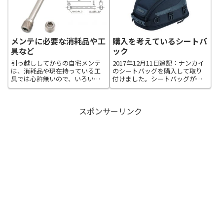
メンテに必要な消耗品や工
購入を考えているシートバ
具など
ック
引っ越ししてからの自宅メンテ
2017年12月11日追記：ナンカイ
は、消耗品や現在持っている工
のシートバッグを購入して取り
具では心許無いので、いろいろ
付けました。シートバッグが欲
と購入を考えてみます。先ず
しくて探してみたら良さげなも
は、消耗品からです。現在、リ
のがあったので候補の一つに！
アのブレーキキャリパーにはパ
ナンカイ ホップアップ シートバ
スポンサーリンク
ッドピンのプラグが付いていま
ッグ2 BA-305値段も手ごろで、
せん。最初についていたプラグ
VTRのシートにも良さげ...
が固着していたのが...