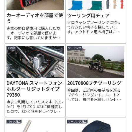
カーオーディオを部屋で使
ツーリング用チェア
う
ソロキャンプツーリングに持っ
て行きたい椅子を探していま
実家の軽自動車用に購入したカ
す。アウトドア用の椅子は、キ
ーオーディオを部屋で使いま
ャプテンスタッグのコンパクト
す。記事にも書いていますが、
チェア（収納袋付き）を持って
軽自動車で使っていたカーオー
います。2017年5月19日、
ディオが壊れたので、格安で購
その他
ツーリング
Wolfyokのアウトドアチェアを注
入した中華製のカーオーディオ
文したら翌日には届きました。
に交換しましたが、取り付けて
結構コン...
から3日後に不具合が発生しまし
た。販売元に不具...
DAYTONA スマートフォン
20170808プチツーリング
ホルダー リジットタイプ
今回は、ご近所の展望所を巡る
79350
プチツーリングです。ルートと
しては、自宅を出発しサンセッ
今まで利用していたスマホ（SO-
トロードから奥野平時津線を使
04E）を4月にSO-02Jに機種変し
って八人ヶ岳公園展望台へ八人
たので、SO-04Eをドライブレコ
ヶ岳公園展望台からの一枚八人
ーダーに利用する為、このスマ
ヶ岳公園展望台を出発して、次
ホフォルダーを利用します。
バイク用品
ツーリング用品
の目的地の船越展望台へ船越展
望台での一枚船越...