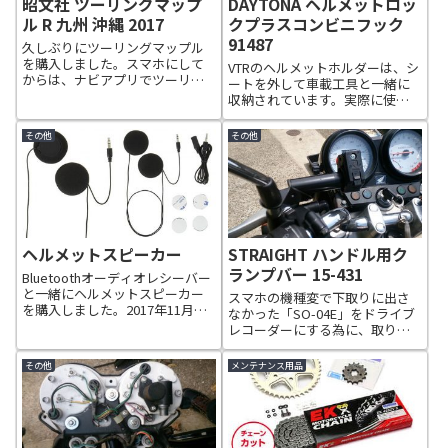
昭文社 ツーリングマップ
DAYTONA ヘルメットロッ
ル R 九州 沖縄 2017
クプラスコンビニフック
91487
久しぶりにツーリングマップル
を購入しました。スマホにして
VTRのヘルメットホルダーは、シ
からは、ナビアプリでツーリン
ートを外して車載工具と一緒に
グしてましたが、キャンプツー
収納されています。実際に使っ
リングを考えるとやっぱりツー
てみると凄く面倒いです。そこ
リングマップルって便利です。
で、過去のバイクで購入して使
その他
その他
もちろん、ネットとナビアプリ
用していたヘルメットロックと
である程度の情報を把握する事
コンビニフックが付いた物があ
が出来ますが、特...
りましたので、現在はその物を
左側のフレー...
ヘルメットスピーカー
STRAIGHT ハンドル用ク
ランプバー 15-431
Bluetoothオーディオレシーバー
と一緒にヘルメットスピーカー
スマホの機種変で下取りに出さ
を購入しました。2017年11月
なかった「SO-04E」をドライブ
に、以前から使用していた
レコーダーにする為に、取り付
Bluetoothオーディオレシーバー
けステーとして購入しました
のステレオミニジャック部分が
が、ここに取り付けて実際に撮
その他
メンテナンス用品
調子悪くなり新しいレシーバー
影してみるとラジエーターの熱
を購入しました。DAYT...
で歪んで撮影されるので、最終
的には車体の左側フレームにド
ライブレコー...