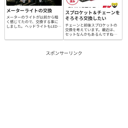
メーターライトの交換
スプロケット＆チェーンを
メーターのライトが以前から暗
そろそろ交換したい
く感じてたので、交換する事に
チェーンと前後スプロケットの
しました。ヘッドライトもLEDに
交換を考えています。最近は、
した事ですし、折角ですからメ
セットなんかもあるんですね！
ーター部分のT10ウェッジバルブ
狙っているのは、サンスターの
球×3個とインジケーター部分の
セットです。サンスター フロン
T5ウェッジバルブ球×5個の全て
ト・リアスプロケット＆チェー
をLEDウェッジ球にしてみる事...
スポンサーリンク
ン・カシメジョイントセット チ
ェーン銘柄：RK製STD520R-
XW（...