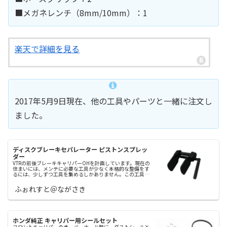
■メガネレンチ（8mm/10mm）：1
楽天で詳細を見る
2017年5月9日現在、他の工具やパーツと一緒に注文し
ました。
ディスクブレーキセパレーター ピストンスプレッ
ダー
VTRの前後ブレーキキャリパーOHを計画しています。現在の
住まいには、メンテに必要な工具が少なく本格的な整備をす
るには、少しずつ工具を集めるしかありません。この工具
は、キャリパーOHの組み立て時に、ピストンを押し広げる
のを楽するためにも欲し...
ふぉれすと＠ながさき
ホンダ純正 キャリパー用シールセット
フロントキャリパーのオーバーホール時に、ダストシールと