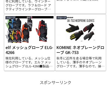
冬に利用している、ウインター
ています。僕にとって、このグロ
グローブです。ラフ＆ロード ア
ーブが良いと思うところは、左
クティブウインターグローブ
右の手首部分にスナップボタン
RR8641街乗りに最適な、冬の防
が付いていてグローブを外した
水・透湿ウインターグローブ。
グローブ
グローブ
時にスナップボタンで合わせて
中綿入りで軽く、プロテクショ
保管できるところです。これっ
ン性より保温力と動かしやすさ
て意外と便利ですよ。
にウエイトをおいた、コストパ
フォーマ...
elf メッシュグローブ ELG-
KOMINE ネオプレーングロ
4266
ーブ GK-753
現在利用している、メッシュ仕
秋冬に近所を走る場合等で利用
様のグローブです。エルフ メッ
している、薄手のネオプレーン
シュグローブ ELG-4266■製品番
グローブです。薄手なので、操作
号：ELG-4266■サイズ：M、L、
はしやすいです。
LL■カラー：オレンジ、グリー
ン、イエロー、ブルー、レッド、
スポンサーリンク
ブラック、ホワイト■素材：ポ
リエステルメッシュ...