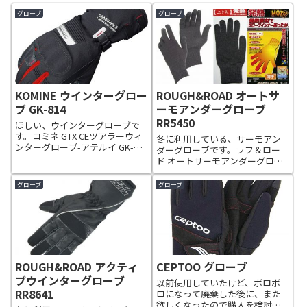
グローブ
グローブ
KOMINE ウインターグロー
ROUGH&ROAD オートサ
ブ GK-814
ーモアンダーグローブ
RR5450
ほしい、ウインターグローブで
す。コミネ GTX CEツアラーウィ
冬に利用している、サーモアン
ンターグローブ-アテルイ GK-
ダーグローブです。ラフ＆ロー
814GORE-TEX®グローブインサー
ド オートサーモアンダーグロー
ト採用のロングタイプウインタ
ブ RR5450吸湿発熱素材エクスを
ーグローブ。袖口からの雨・風
使った薄手で伸び縮み自在のア
グローブ
グローブ
の浸入を防ぐインナースリーブ
ンダーグローブです。■製品番
にもGORE-TEX...
号：RR5450■サイズ：S-L、L-
XL■カラー：ガンメタ■...
ROUGH&ROAD アクティ
CEPTOO グローブ
ブウインターグローブ
以前使用していたけど、ボロボ
RR8641
ロになって廃棄した後に、また
欲しくなったので購入を検討し