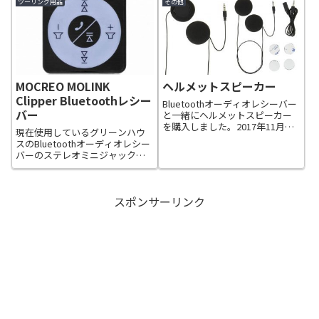
ツーリング用品
その他
信に対応したりは出来ませんで
に購入したのがHJH151なんです
した。ヘルメットを久しぶりに
が、初日に手元から落としちゃ
新調したので、HJCのシステム
ってシー...
ヘ...
MOCREO MOLINK
ヘルメットスピーカー
Clipper Bluetoothレシー
Bluetoothオーディオレシーバー
バー
と一緒にヘルメットスピーカー
を購入しました。2017年11月
現在使用しているグリーンハウ
に、以前から使用していた
スのBluetoothオーディオレシー
Bluetoothオーディオレシーバー
バーのステレオミニジャックが
のステレオミニジャック部分が
接触不良で片側しか聞こえなか
調子悪くなり新しいレシーバー
ったりして不調です。そこで新
を購入しました。DAYT...
たにBluetoothレシーバーを探し
スポンサーリンク
たら、MOCREOのやつが安かっ
たので注文してみまし...