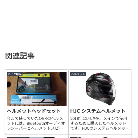
関連記事
バイク用品
ヘルメット
ヘルメットヘッドセット
HJC システムヘルメット
今まで使っていたOGKのヘルメ
2018年12月現在、メインで使用
ットには、Bluetoothオーディオ
するために購入したヘルメット
レシーバーとヘルメットスピー
です。HJCのシステムヘルメット
カーを取り付けていました。オ
です。HJC HJH101 IS-MAXⅡ
ーディオレシーバーなので、着
MINEなぜ二つかというと、最初