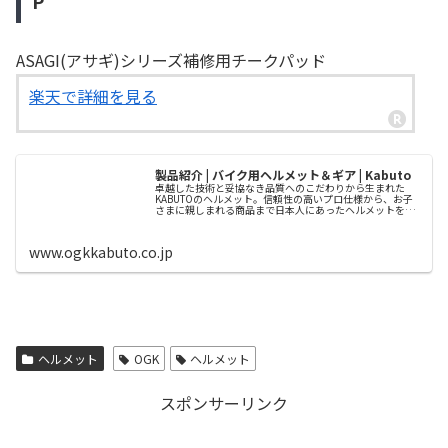
P
ASAGI(アサギ)シリーズ補修用チークパッド
楽天で詳細を見る
製品紹介 | バイク用ヘルメット＆ギア | Kabuto
卓越した技術と妥協なき品質へのこだわりから生まれた
KABUTOのヘルメット。信頼性の高いプロ仕様から、お子
さまに親しまれる商品まで日本人にあったヘルメットをご
提供します。
www.ogkkabuto.co.jp
ヘルメット
OGK
ヘルメット
スポンサーリンク