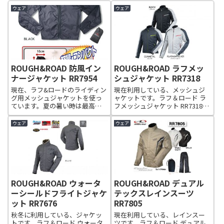
ウェア
ウェア
ROUGH&ROAD 防風イン
ROUGH&ROAD ラフメッ
ナージャケット RR7954
シュジャケット RR7318
現在、ラフ&ロードのライディン
現在利用している、メッシュジ
グ用メッシュジャケットを使っ
ャケットです。ラフ＆ロード ラ
ています。夏の暑い時は最高な
フメッシュジャケット RR7318コ
んですが、早朝や夜間のちょっ
ストパフォーマンスに秀でたメ
と肌寒い時は同じくラフ&ロード
ッシュジャケット。セカンドジ
ウェア
ウェア
のモバイルウインドブレーカー
ャケットとしてはもちろん、オ
をインナーとして使っていま
プションパッドを装着すればメ
す。このウインドブレーカーを
インのジャケットとしても十分
インナーとして...
使用可...
ROUGH&ROAD ウォータ
ROUGH&ROAD デュアル
ーシールドフライトジャケ
テックスレインスーツ
ット RR7676
RR7805
秋冬に利用している、ジャケッ
現在利用している、レインスー
トです。ラフ＆ロード ウォータ
ツです。ラフ＆ロード デュアル