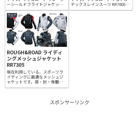
ーシールドフライトジャケット
テックスレインスーツ RR7805防
RR7676本体＋インナー＋襟の組
水・透湿、ラフ＆ロードのオー
み合わせで一年を通して着用可
ルシーズンシステム対応■品
ウェア
能にした汎用性の高いジャケッ
番：RR7805■カラー：ブラッ
トです。フェイクファーの襟を
ク、プラチナシルバー、ライト
オンオフで異なる表情を楽しめ
ブラウン ■サイズ：ＬＤ(LAD...
ます。...
ROUGH&ROAD ライディ
ングメッシュジャケット
RR7305
現在利用している、スポーツラ
イディングに最適なメッシュジ
ャケットです。肩・肘・脊髄パ
ッドが最初から装備されていま
す。僕が持っているカラーは、
ブラック×レッドですが、腕の
スポンサーリンク
部分が白なのでスポーツライデ
ィングすると虫の死骸が凄い事
になります。休憩...