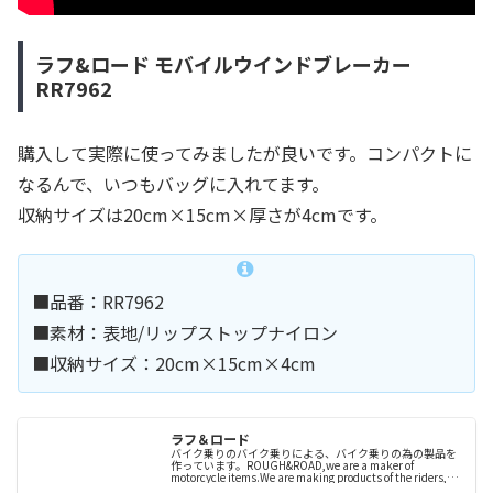
ラフ&ロード モバイルウインドブレーカー
RR7962
購入して実際に使ってみましたが良いです。コンパクトに
なるんで、いつもバッグに入れてます。
収納サイズは20cm×15cm×厚さが4cmです。
■品番：RR7962
■素材：表地/リップストップナイロン
■収納サイズ：20cm×15cm×4cm
ラフ＆ロード
バイク乗りのバイク乗りによる、バイク乗りの為の製品を
作っています。ROUGH&ROAD,we are a maker of
motorcycle items.We are making products of the riders,by
t...